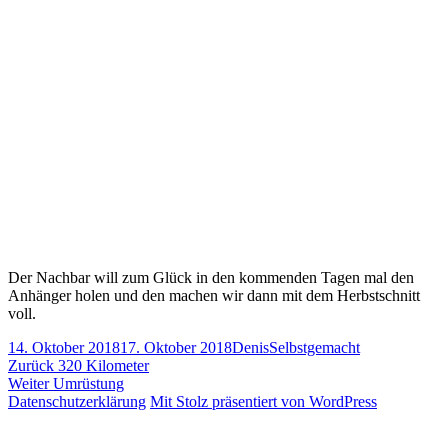
Der Nachbar will zum Glück in den kommenden Tagen mal den
Anhänger holen und den machen wir dann mit dem Herbstschnitt
voll.
Veröffentlicht
Autor
Kategorien
14. Oktober 2018
17. Oktober 2018
Denis
Selbstgemacht
am
Beitragsnavigation
Vorheriger
Zurück
320 Kilometer
Nächster
Beitrag:
Weiter
Umrüstung
Beitrag:
Datenschutzerklärung
Mit Stolz präsentiert von WordPress