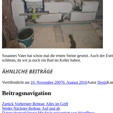
Susannes Vater hat schon mal die ersten Steine gesetzt. Auch der Est
schlimm, da wir ja noch ein Bad im Keller haben.
ÄHNLICHE BEITRÄGE
Veröffentlicht am
10. November 2007
6. August 2010
Autor
Denis
Kat
Beitragsnavigation
Zurück
Vorheriger Beitrag:
Alles im Griff
Weiter
Nächster Beitrag:
Auf und ab
Datenschutzerklärung
Mit Stolz präsentiert von WordPress