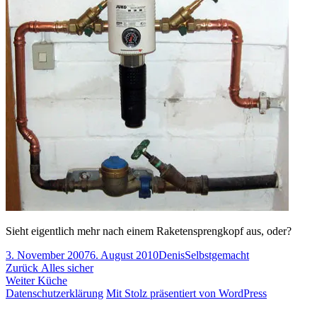
Sieht eigentlich mehr nach einem Raketensprengkopf aus, oder?
Veröffentlicht
Autor
Kategorien
3. November 2007
6. August 2010
Denis
Selbstgemacht
am
Beitragsnavigation
Vorheriger
Zurück
Alles sicher
Nächster
Beitrag:
Weiter
Küche
Beitrag:
Datenschutzerklärung
Mit Stolz präsentiert von WordPress